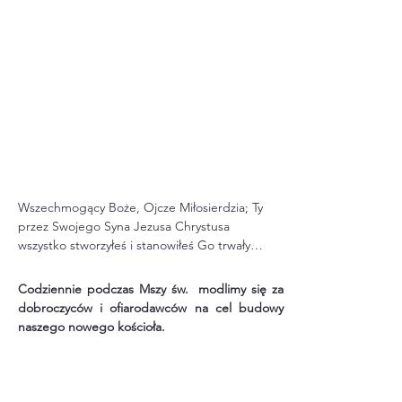
Wszechmogący Boże, Ojcze Miłosierdzia; Ty 
przez Swojego Syna Jezusa Chrystusa 
wszystko stworzyłeś i stanowiłeś Go trwałym 
fundamentem swojego Królestwa.

Spraw, prosimy pokornie, abyśmy umocnieni 
Codziennie podczas Mszy św. modlimy się za
Duchem Twojej odwiecznej miłości i 
dobroczyców i ofiarodawców na cel budowy
mądrości, mogli wybudować kościół - Dom 
naszego nowego kościoła.
Boży - ku chwale Twojego Imienia oraz dla 
naszego pożytku doczesnego i wiecznego. 
Przez Chrystusa Pana naszego. Amen.​

Boże – Najlepszy Ojcze; Ty swoją świętością 