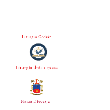
napełniasz cały świat, aby wszędzie 
uwielbiano Twoje Imię. Pobłogosław wiernym 
tej Parafii i wszystkim darczyńcom, którzy 
ofiarnością lub pracą wspierają dzieło 
budowy kościoła. Spraw, aby w tej jedności 
serc i duchowej radości, mogli wkrótce 
sprawować święte obrzędy, a potem w 
Liturgia Godzin
niebie wysławiać Ciebie bez końca. Przez 
Chrystusa, Pana naszego. Amen.
Liturgia dnia
Czytania
Nasza Diecezja