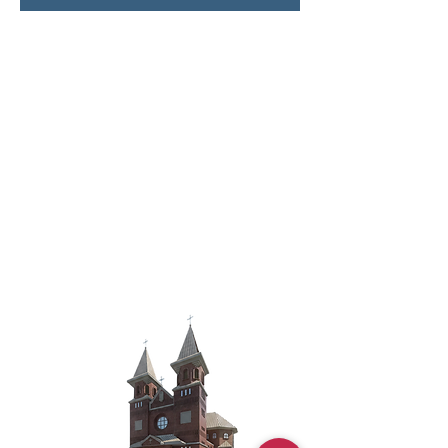
BUDUJEMY NOWĄ
ŚWIĄTYNIĘ
PARAFIA RZYMSKO-KATOLICKA
P.W. ŚW. JANA CHRZCICIELA W
JEŻOWEM 809A
37-430 JEŻOWE
53 9430 1029 3004
2144 2000 0002
Darowizna na cele kultu religijnego –
budowa kościoła