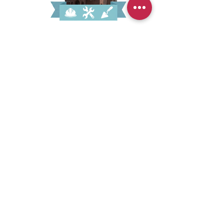
ADRES
Parafia Rzymskokatolicka
p.w. Św. Jana Chrzciciela w Jeżowem
Jeżowe 809a
37 430 Jeżowe
email:
kancelariajchj@gmail.com
GODZINY
Niedziela |
8.30; 10.30; 15.00
Święta obowiązkowe poza niedzielą |
8.30 i 10.30
Dni Powszednie |
czas letni 18.00
czas zimowy 17.00