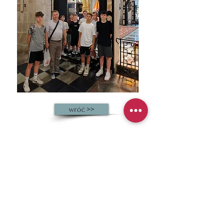
wróć >>
BUDUJEMY NOWĄ
ŚWIĄTYNIĘ
PARAFIA RZYMSKO-KATOLICKA
P.W. ŚW. JANA CHRZCICIELA W
JEŻOWEM 809A
37-430 JEŻOWE