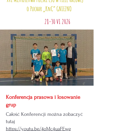
o Puchar „KnC” GNIEZNO
28-30 VI 2026
Konferencja prasowa i losowanie
grup
Całość Konferencji można zobaczyć
tutaj
https://youtu.be/4oMc4uaFEwg