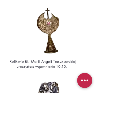
Relikwie Bł. Marii Angeli Truszkowskiej
uroczystosc wspomnienia 10.10.
Relikwie św. Marii od Jezusa