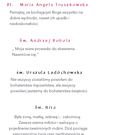
Bł. Maria Angela Truszkowska
Pamiętaj, że kochającym Boga wszystko na
dobre wychodzi, nawet ich upadki i
niedoskonałości.
Św. Andrzej Bobola
„ Moja wiara prowadzi do zbawienia.
Nawróćcie się.”
św. Urszula Ledóchowska
Nie wszyscy zostaliśmy powołani do
bohaterstwa męczeństwa, ale wszyscy
powołani jesteśmy do bohaterstwa świętości.
Św. Rita
Była żoną, matką, wdową i... zakonnicą.
Zawsze wierna miłości i walcząca o
pojednanie zwaśnionych rodzin. Dziś pociąga
zwyczajnością życia oraz niezłomnością w