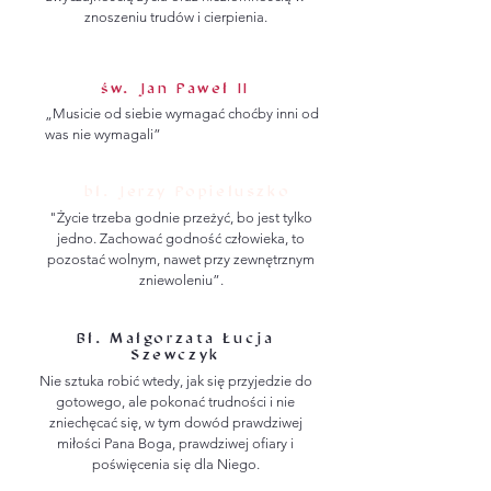
znoszeniu trudów i cierpienia.
św. Jan Paweł II
„Musicie od siebie wymagać choćby inni od
was nie wymagali”
bł. Jerzy Popiełuszko
"Życie trzeba godnie przeżyć, bo jest tylko
jedno. Zachować godność człowieka, to
pozostać wolnym, nawet przy zewnętrznym
zniewoleniu”.
Bł. Małgorzata Łucja
Szewczyk
Nie sztuka robić wtedy, jak się przyjedzie do
gotowego, ale pokonać trudności i nie
zniechęcać się, w tym dowód prawdziwej
miłości Pana Boga, prawdziwej ofiary i
poświęcenia się dla Niego.