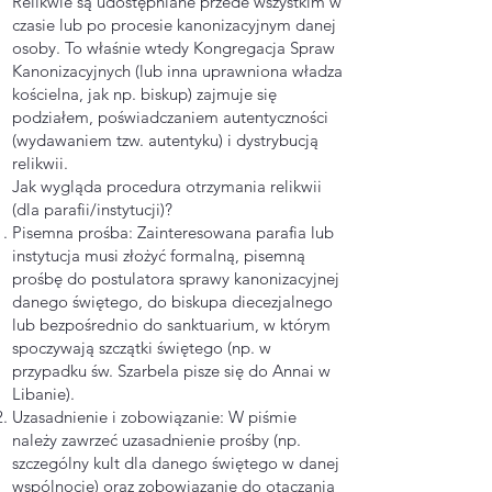
Relikwie są udostępniane przede wszystkim w
czasie lub po procesie kanonizacyjnym danej
osoby. To właśnie wtedy Kongregacja Spraw
Kanonizacyjnych (lub inna uprawniona władza
kościelna, jak np. biskup) zajmuje się
podziałem, poświadczaniem autentyczności
(wydawaniem tzw. autentyku) i dystrybucją
relikwii.
Jak wygląda procedura otrzymania relikwii
(dla parafii/instytucji)?
Pisemna prośba: Zainteresowana parafia lub
instytucja musi złożyć formalną, pisemną
prośbę do postulatora sprawy kanonizacyjnej
danego świętego, do biskupa diecezjalnego
lub bezpośrednio do sanktuarium, w którym
spoczywają szczątki świętego (np. w
przypadku św. Szarbela pisze się do Annai w
Libanie).
Uzasadnienie i zobowiązanie: W piśmie
należy zawrzeć uzasadnienie prośby (np.
szczególny kult dla danego świętego w danej
wspólnocie) oraz zobowiązanie do otaczania