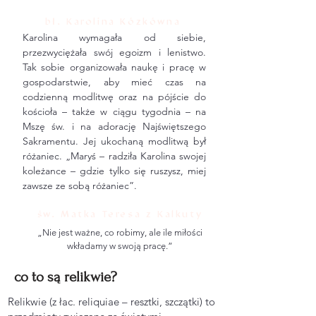
bł. Karolina Kózkówna
Karolina wymagała od siebie,
przezwyciężała swój egoizm i lenistwo.
Tak sobie organizowała naukę i pracę w
gospodarstwie, aby mieć czas na
codzienną modlitwę oraz na pójście do
kościoła – także w ciągu tygodnia – na
Mszę św. i na adorację Najświętszego
Sakramentu. Jej ukochaną modlitwą był
różaniec. „Maryś – radziła Karolina swojej
koleżance – gdzie tylko się ruszysz, miej
zawsze ze sobą różaniec”.
św. Matka Teresa z Kalkuty
„Nie jest ważne, co robimy, ale ile miłości
wkładamy w swoją pracę.”
co to są relikwie?
Relikwie (z łac. reliquiae – resztki, szczątki) to