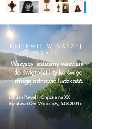
RELIKWIE W NASZEJ
PARAFII
Wszyscy jesteśmy wezwani
do świętości i tylko święci
mogą odnowić ludzkość.
św. Jan Paweł II Orędzie na XX
Światowe Dni Młodzieży,
6.08.2004
r.