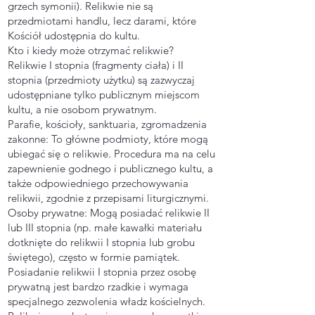
grzech symonii). Relikwie nie są
przedmiotami handlu, lecz darami, które
Kościół udostępnia do kultu.
Kto i kiedy może otrzymać relikwie?
Relikwie I stopnia (fragmenty ciała) i II
stopnia (przedmioty użytku) są zazwyczaj
udostępniane tylko publicznym miejscom
kultu, a nie osobom prywatnym.
Parafie, kościoły, sanktuaria, zgromadzenia
zakonne: To główne podmioty, które mogą
ubiegać się o relikwie. Procedura ma na celu
zapewnienie godnego i publicznego kultu, a
także odpowiedniego przechowywania
relikwii, zgodnie z przepisami liturgicznymi.
Osoby prywatne: Mogą posiadać relikwie II
lub III stopnia (np. małe kawałki materiału
dotknięte do relikwii I stopnia lub grobu
świętego), często w formie pamiątek.
Posiadanie relikwii I stopnia przez osobę
prywatną jest bardzo rzadkie i wymaga
specjalnego zezwolenia władz kościelnych.