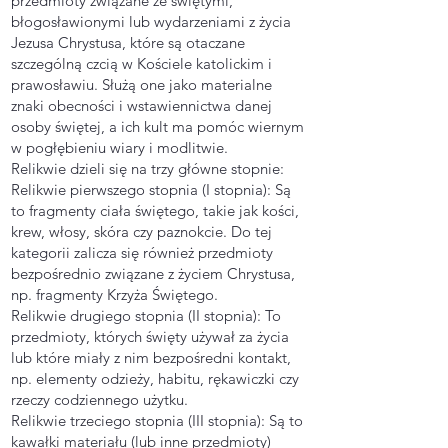
przedmioty związane ze świętymi,
błogosławionymi lub wydarzeniami z życia
Jezusa Chrystusa, które są otaczane
szczególną czcią w Kościele katolickim i
prawosławiu. Służą one jako materialne
znaki obecności i wstawiennictwa danej
osoby świętej, a ich kult ma pomóc wiernym
w pogłębieniu wiary i modlitwie.
Relikwie dzieli się na trzy główne stopnie:
Relikwie pierwszego stopnia (I stopnia): Są
to fragmenty ciała świętego, takie jak kości,
krew, włosy, skóra czy paznokcie. Do tej
kategorii zalicza się również przedmioty
bezpośrednio związane z życiem Chrystusa,
np. fragmenty Krzyża Świętego.
Relikwie drugiego stopnia (II stopnia): To
przedmioty, których święty używał za życia
lub które miały z nim bezpośredni kontakt,
np. elementy odzieży, habitu, rękawiczki czy
rzeczy codziennego użytku.
Relikwie trzeciego stopnia (III stopnia): Są to
kawałki materiału (lub inne przedmioty)